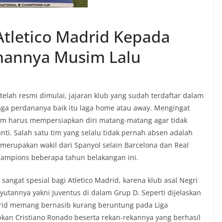
Atletico Madrid Kepada
ahannya Musim Lalu
lah resmi dimulai, jajaran klub yang sudah terdaftar dalam
laga perdananya baik itu laga home atau away. Mengingat
tim harus mempersiapkan diri matang-matang agar tidak
i. Salah satu tim yang selalu tidak pernah absen adalah
 merupakan wakil dari Spanyol selain Barcelona dan Real
hampions beberapa tahun belakangan ini.
angat spesial bagi Atletico Madrid, karena klub asal Negri
tannya yakni Juventus di dalam Grup D. Seperti dijelaskan
drid memang bernasib kurang beruntung pada Liga
bkan Cristiano Ronado beserta rekan-rekannya yang berhasil