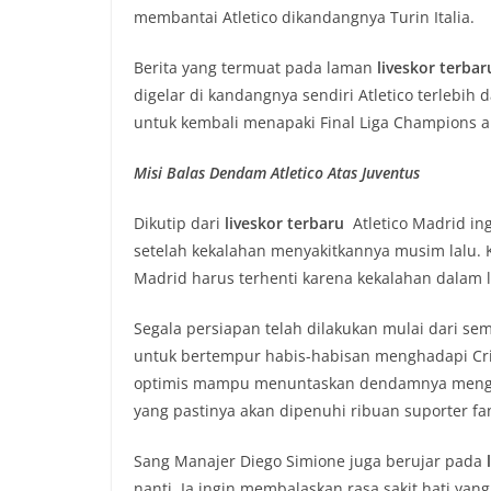
membantai Atletico dikandangnya Turin Italia.
Berita yang termuat pada laman
liveskor terbar
digelar di kandangnya sendiri Atletico terlebih
untuk kembali menapaki Final Liga Champions 
Misi Balas Dendam Atletico Atas Juventus
Dikutip dari
liveskor terbaru
Atletico Madrid i
setelah kekalahan menyakitkannya musim lalu. K
Madrid harus terhenti karena kekalahan dalam l
Segala persiapan telah dilakukan mulai dari s
untuk bertempur habis-habisan menghadapi Cris
optimis mampu menuntaskan dendamnya menging
yang pastinya akan dipenuhi ribuan suporter fa
Sang Manajer Diego Simione juga berujar pada
nanti. Ia ingin membalaskan rasa sakit hati ya