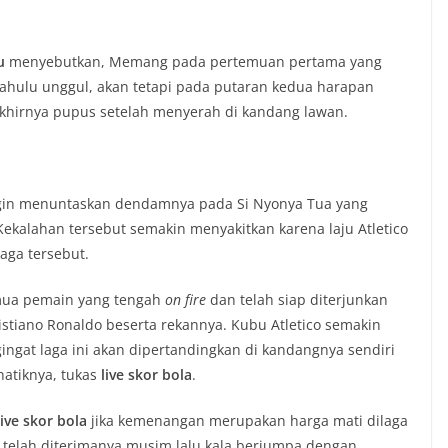
u
menyebutkan, Memang pada pertemuan pertama yang
 dahulu unggul, akan tetapi pada putaran kedua harapan
akhirnya pupus setelah menyerah di kandang lawan.
ngin menuntaskan dendamnya pada Si Nyonya Tua yang
ekalahan tersebut semakin menyakitkan karena laju Atletico
aga tersebut.
emua pemain yang tengah
on fire
dan telah siap diterjunkan
tiano Ronaldo beserta rekannya. Kubu Atletico semakin
at laga ini akan dipertandingkan di kandangnya sendiri
natiknya, tukas
live skor bola
.
live skor bola
jika kemenangan merupakan harga mati dilaga
ng telah diterimanya musim lalu kala berjumpa dengan