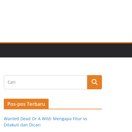
Pos-pos Terbaru
Wanted Dead Or A Wild: Mengapa Fitur vs
Ditakuti dan Dicari