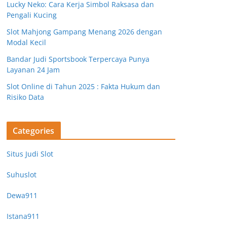
Lucky Neko: Cara Kerja Simbol Raksasa dan
Pengali Kucing
Slot Mahjong Gampang Menang 2026 dengan
Modal Kecil
Bandar Judi Sportsbook Terpercaya Punya
Layanan 24 Jam
Slot Online di Tahun 2025 : Fakta Hukum dan
Risiko Data
Categories
Situs Judi Slot
Suhuslot
Dewa911
Istana911