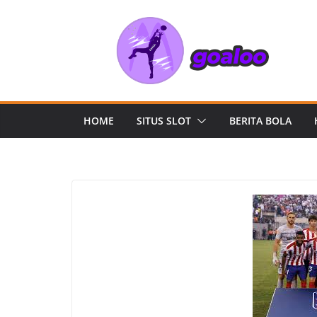
Skip
to
content
HOME
SITUS SLOT
BERITA BOLA