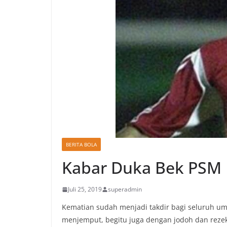
BERITA BOLA
Kabar Duka Bek PSM 
Juli 25, 2019
superadmin
Kematian sudah menjadi takdir bagi seluruh uma
menjemput, begitu juga dengan jodoh dan rezeki. 