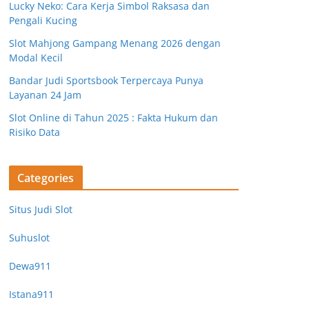
Lucky Neko: Cara Kerja Simbol Raksasa dan
Pengali Kucing
Slot Mahjong Gampang Menang 2026 dengan
Modal Kecil
Bandar Judi Sportsbook Terpercaya Punya
Layanan 24 Jam
Slot Online di Tahun 2025 : Fakta Hukum dan
Risiko Data
Categories
Situs Judi Slot
Suhuslot
Dewa911
Istana911