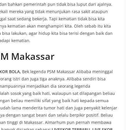
, dan bahkan pemerintah pun tidak bisa luput dari ajalnya.
ekali mereka yang tidak menunjukan rasa sakit ataupun
al saat sedang bekerja. Tapi kematian tidak bisa kita
inya kematian akan menghampiri kita. Oleh sebab itu kita
 bisa lakukan, agar hidup kita bisa terisi dengan baik dan
adapi kematian.
SM Makassar
SKOR BOLA,
Bek legenda PSM Makassar Alibaba meninggal
ang istri dan juga tiga anaknya. Alibaba sendiri bisa
emampuannya menjadikan dia seorang legenda
lah sosok yang baik hati, walaupun sat dilapangan beliau
pangan beliau memiliki sifat yang baik hati kepada semua
sudah lama menderita tumor hati dan juga penyakit kelenjar
dengan sangat beani dan selalu berpikir positif. Beliau
uan tinggi di Makassar. Almarhum pun pernah membawa
 banyak disiarkan sebagai
LIVESKOR TERBARU, LIVE SKOR