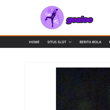
Skip
to
content
HOME
SITUS SLOT
BERITA BOLA