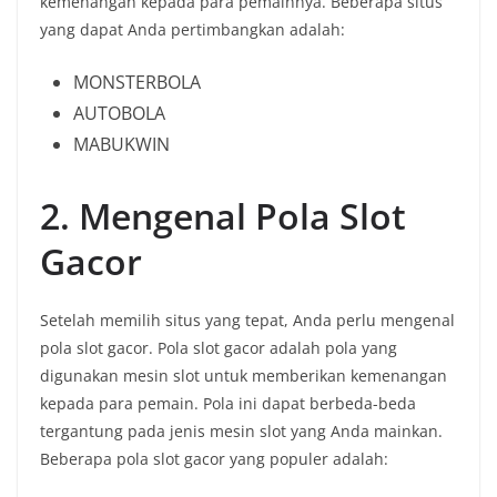
kemenangan kepada para pemainnya. Beberapa situs
yang dapat Anda pertimbangkan adalah:
MONSTERBOLA
AUTOBOLA
MABUKWIN
2. Mengenal Pola Slot
Gacor
Setelah memilih situs yang tepat, Anda perlu mengenal
pola slot gacor. Pola slot gacor adalah pola yang
digunakan mesin slot untuk memberikan kemenangan
kepada para pemain. Pola ini dapat berbeda-beda
tergantung pada jenis mesin slot yang Anda mainkan.
Beberapa pola slot gacor yang populer adalah: