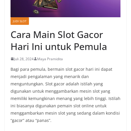
JUDI SLOT
Cara Main Slot Gacor
Hari Ini untuk Pemula
Juli 28, 2024
Maya Pramidita
Bagi para pemula, bermain slot gacor hari ini dapat
menjadi pengalaman yang menarik dan
menguntungkan. Slot gacor adalah istilah yang
digunakan untuk menggambarkan mesin slot yang
memiliki kemungkinan menang yang lebih tinggi. Istilah
ini biasanya digunakan pemain slot online untuk
menggambarkan mesin slot yang sedang dalam kondisi
“gacor” atau “panas”.