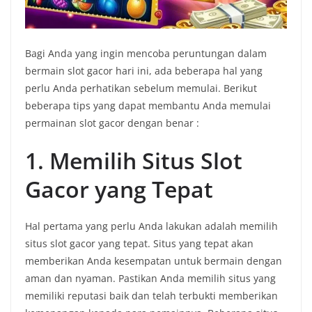
Bagi Anda yang ingin mencoba peruntungan dalam
bermain slot gacor hari ini, ada beberapa hal yang
perlu Anda perhatikan sebelum memulai. Berikut
beberapa tips yang dapat membantu Anda memulai
permainan slot gacor dengan benar :
1. Memilih Situs Slot
Gacor yang Tepat
Hal pertama yang perlu Anda lakukan adalah memilih
situs slot gacor yang tepat. Situs yang tepat akan
memberikan Anda kesempatan untuk bermain dengan
aman dan nyaman. Pastikan Anda memilih situs yang
memiliki reputasi baik dan telah terbukti memberikan