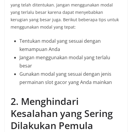
yang telah ditentukan. Jangan menggunakan modal
yang terlalu besar karena dapat menyebabkan
kerugian yang besar juga. Berikut beberapa tips untuk
menggunakan modal yang tepat:
Tentukan modal yang sesuai dengan
kemampuan Anda
Jangan menggunakan modal yang terlalu
besar
Gunakan modal yang sesuai dengan jenis
permainan slot gacor yang Anda mainkan
2. Menghindari
Kesalahan yang Sering
Dilakukan Pemula