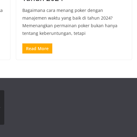
ka
Bagaimana cara menang poker dengan
manajemen waktu yang baik di tahun 2024?
Memenangkan permainan poker bukan hanya
tentang keberuntungan, tetapi
Read More