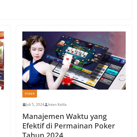
POKER
Juli 5, 2024
Intan Kalila
Manajemen Waktu yang
i
Efektif di Permainan Poker
Tahun 2024