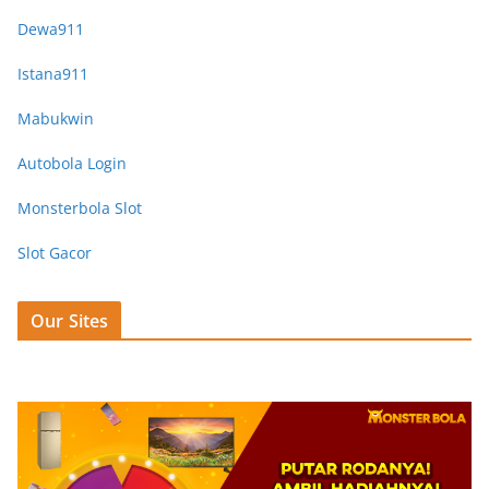
Dewa911
Istana911
Mabukwin
Autobola Login
Monsterbola Slot
Slot Gacor
Our Sites