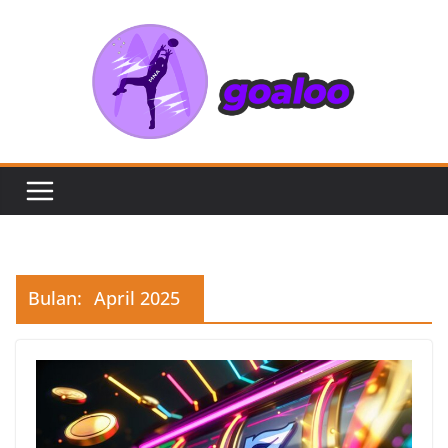
Skip
to
content
Bulan:
April 2025