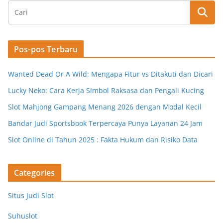
Pos-pos Terbaru
Wanted Dead Or A Wild: Mengapa Fitur vs Ditakuti dan Dicari
Lucky Neko: Cara Kerja Simbol Raksasa dan Pengali Kucing
Slot Mahjong Gampang Menang 2026 dengan Modal Kecil
Bandar Judi Sportsbook Terpercaya Punya Layanan 24 Jam
Slot Online di Tahun 2025 : Fakta Hukum dan Risiko Data
Categories
Situs Judi Slot
Suhuslot